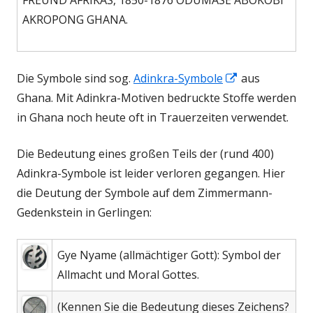
FREUND AFRIKAS, 1850-1876 ODUMASE ABOKOBI
AKROPONG GHANA.
In
Die Symbole sind sog.
Adinkra-Symbole
aus
neuem
Ghana. Mit Adinkra-Motiven bedruckte Stoffe werden
Fenster
in Ghana noch heute oft in Trauerzeiten verwendet.
öffnen
Die Bedeutung eines großen Teils der (rund 400)
Adinkra-Symbole ist leider verloren gegangen. Hier
die Deutung der Symbole auf dem Zimmermann-
Gedenkstein in Gerlingen:
Gye Nyame (allmächtiger Gott): Symbol der
Allmacht und Moral Gottes.
(Kennen Sie die Bedeutung dieses Zeichens?