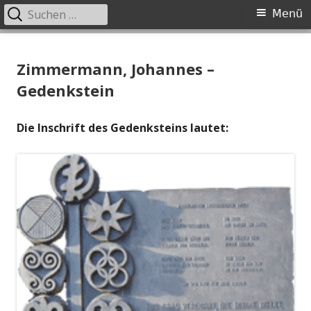
Suchen
Primäres
Menü
nach:
Menü
Springe
Johannes-Rebmann-Stiftung
Johannes Rebmann Foundation
zum
Zimmermann, Johannes –
Inhalt
Gedenkstein
Die Inschrift des Gedenksteins lautet: