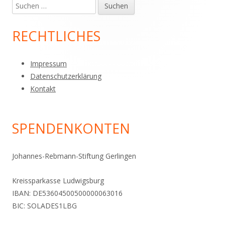
Suchen
Haupt-
nach:
Seitenleiste
RECHTLICHES
Impressum
Datenschutzerklärung
Kontakt
SPENDENKONTEN
Johannes-Rebmann-Stiftung Gerlingen
Kreissparkasse Ludwigsburg
IBAN: DE53604500500000063016
BIC: SOLADES1LBG