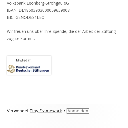
Volksbank Leonberg-Strohgäu eG
IBAN: DE18603903000059639008
BIC: GENODES1LEO
Wir freuen uns über Ihre Spende, die der Arbeit der Stiftung
zugute kommt.
Footer
Verwendet
Tiny Framework
•
Anmelden
Inhalt