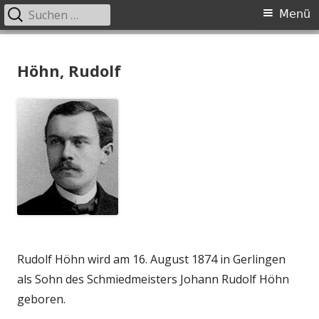
Suchen
Primäres
Menü
nach:
Menü
Springe
Johannes-Rebmann-Stiftung
Johannes Rebmann Foundation
zum
Höhn, Rudolf
Inhalt
Rudolf Höhn wird am 16. August 1874 in Gerlingen
als Sohn des Schmiedmeisters Johann Rudolf Höhn
geboren.