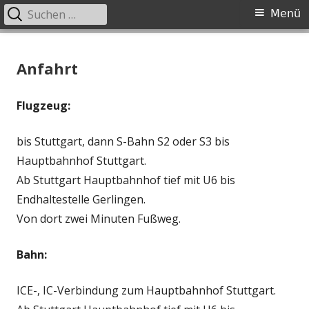
Suchen
Primäres
Menü
nach:
Menü
Springe
Johannes-Rebmann-Stiftung
Johannes Rebmann Foundation
zum
Anfahrt
Inhalt
Flugzeug:
bis Stuttgart, dann S-Bahn S2 oder S3 bis
Hauptbahnhof Stuttgart.
Ab Stuttgart Hauptbahnhof tief mit U6 bis
Endhaltestelle Gerlingen.
Von dort zwei Minuten Fußweg.
Bahn:
ICE-, IC-Verbindung zum Hauptbahnhof Stuttgart.