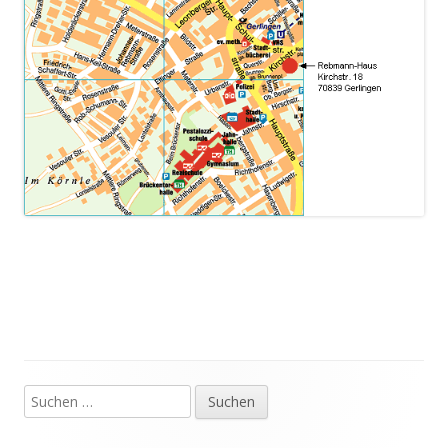
Suchen
Haupt-
nach: